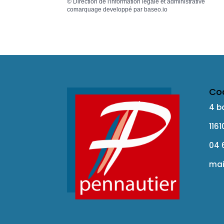
©
Direction de l'information légale et administrative
comarquage developpé par
baseo.io
Co
4 b
116
04 
mai