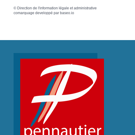
©
Direction de l'information légale et administrative
comarquage developpé par
baseo.io